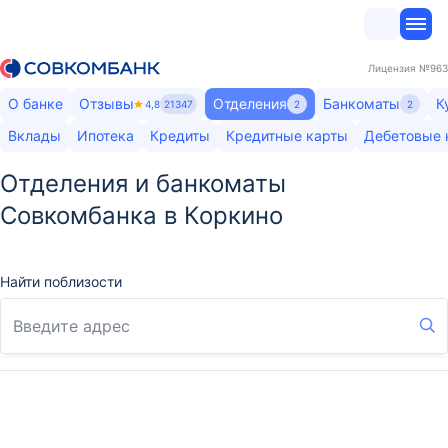
Лицензия
№963
О банке
Отзывы
Отделения
Банкоматы
К
4,8
21347
2
2
Вклады
Ипотека
Кредиты
Кредитные карты
Дебетовые 
Отделения и банкоматы
Совкомбанка в Коркино
Найти поблизости